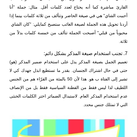
القارئ مباشرة كما أنه يحتاج لعدد كلمات أقل. مثال: جملة "أنا
أحببت الشاي" هي في صيغة الحاضر وتتألف من ثلاثة كلمات بينما إذا
أردنا تحويل هذه الجملة لصيغة الغائب ستصبح كمايلي: "كان الشاي
محبوباً من قبلي" أصبحت الجملة تتألف من خمسة كلمات بدلاً من
ثلاثة.
7. تجنب استخدام صيغة المذكر بشكل دائم:
تعميم الجمل بصيغة المذكر يدل على استخدام ضمير المذكر (هو)
حتى في حال اشتراك الجنسان. بقدر ما تستطيع ابذل جهدك كي لا
تشير إلى الفتاة ب هو. هذا لأن 50 بالمئة من القرّاء هم من الجنس
اللطيف لذا ليس فقط من الفطنة السياسية فقط بل من الإنصاف
عدم استخدام المذكر العام. لاستبدال الضمائر اختر الكلمات الخنثى
التي لا تمتلك جنس محدد.