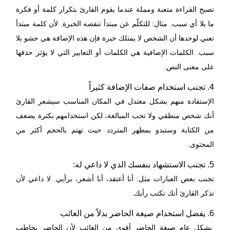
تصبح القراءة متعبة ومملة عندما يقوم القارئ بتكرار كلمة أو فكرة
ما بلا أي سبب. مثال: للتكلّم عن مبتدأ تنقصه الخبرة. لأن كلمة مبتدأ
تعني لوحدها أن الشخص لا يمتلك خبرة فإن هذه الإضافة هي حشو بلا
سبب. الكلمات الإضافية هي الكلمات أو التعابير التي لا يؤثر حذفها
على معنى النص.
4. تجنب استخدام صفات الإضافة كثيراً
الإستفادة منهم بشكل معتدل في المكان المناسب سيشعر القارئ
أنك شخص منطقي ولا تحب المبالغة، لكن استخدامهم بكثرة يضعف
من الكتابة وستبدو بمظهر المتردد حيث تهتم بالحجم أكثر من
المحتوى.
5. تجنب الاستشهاد بنفسك الذي لا داعي له:
تجنب بعض العبارات مثل: أنا أعتقد، أنا أشعر، برأيي. لا داعي لأن
تذكر القارئ أنك تكتب رأيك.
6. يفضل استخدام صيغة الحاضر بدلاً من الغائب
بشكل عام صيغة الحاضر أقوى من الغائب لأن الحاضر يخاطب