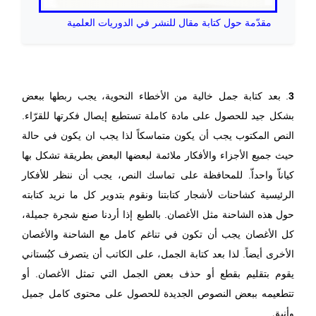
مقدّمة حول كتابة مقال للنشر في الدوريات العلمية
3
. بعد كتابة جمل خالية من الأخطاء النحوية، يجب ربطها ببعض
بشكل جيد للحصول على مادة كاملة تستطيع إيصال فكرتها للقرّاء.
النص المكتوب يجب أن يكون متماسكاً لذا يجب ان يكون في حالة
حيث جميع الأجزاء والأفكار ملائمة لبعضها البعض بطريقة تشكل بها
كياناّ واحداّ. للمحافظة على تماسك النص، يجب أن ننظر للأفكار
الرئيسية كشاحنات لأشجار كتابتنا ونقوم بتدوير كل ما نريد كتابته
حول هذه الشاحنة مثل الأغصان. بالطبع إذا أردنا صنع شجرة جميلة،
كل الأغصان يجب أن تكون في تناغم كامل مع الشاحنة والأغصان
الأخرى أيضاً. لذا بعد كتابة الجمل، على الكاتب أن يتصرف كبُستاني
يقوم بتقليم بقطع أو حذف بعض الجمل التي تمثل الأغصان. أو
تتطعيمه ببعض النصوص الجديدة للحصول على محتوى كامل جميل
وأنيق.